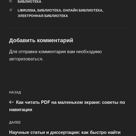
РУБРИКИ
БИБЛИОТЕКА
МЕТКИ
LIBRUSSIA
,
БИБЛИОТЕКА
,
ОНЛАЙН БИБЛИОТЕКА
,
ЭЛЕКТРОННАЯ БИБЛИОТЕКА
Добавить комментарий
Для отправки комментария вам необходимо
авторизоваться
.
Навигация
Предыдущая
НАЗАД
по
запись:
записям
Как читать PDF на маленьком экране: советы по
навигации
Следующая
ДАЛЕЕ
запись
Научные статьи и диссертации: как быстро найти