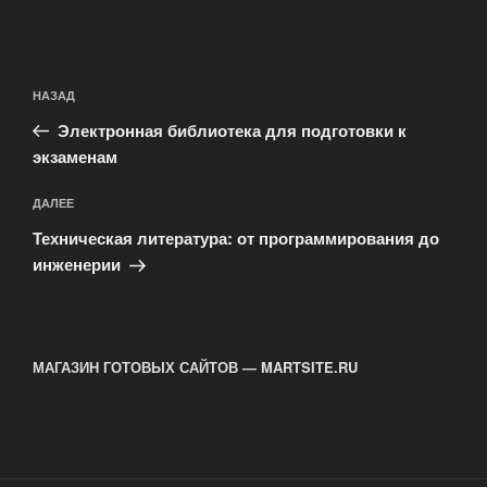
Навигация
Предыдущая
НАЗАД
по
запись:
записям
Электронная библиотека для подготовки к
экзаменам
Следующая
ДАЛЕЕ
запись
Техническая литература: от программирования до
инженерии
МАГАЗИН ГОТОВЫХ САЙТОВ — MARTSITE.RU