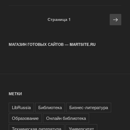
и
диссертации:
как
Навигация
Сле
Страница
1
быстро
по
стра
найти
записям
первоисточник
для
МАГАЗИН ГОТОВЫХ САЙТОВ — MARTSITE.RU
курсовой»
МЕТКИ
LibRussia
Библиотека
Бизнес-литература
Образование
Онлайн библиотека
Техническая литература
Университет