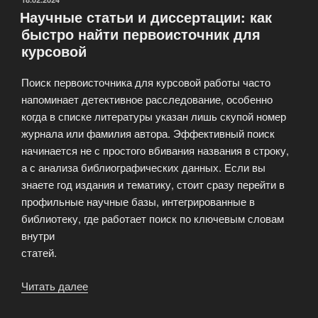
Научные статьи и диссертации: как
свежие
быстро найти первоисточник для
номера
курсовой
в
одном
Поиск первоисточника для курсовой работы часто
месте»
напоминает детективное расследование, особенно
когда в списке литературы указан лишь скупой номер
журнала или фамилия автора. Эффективный поиск
начинается не с простого вбивания названия в строку,
а с анализа библиографических данных. Если вы
знаете год издания и тематику, стоит сразу перейти в
профильные научные базы, интегрированные в
библиотеку, где работает поиск по ключевым словам
внутри
статей.
Читать далее
«Научные
статьи