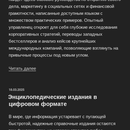
дела, маркетингу в социальных сетях и финансовой
грамотности, написанные доступным языком с
множеством практических примеров. Опытный
управленец откроет для себя глубокие исследования
корпоративных стратегий, переводы западных
бестселлеров и анализ кейсов крупнейших
международных компаний, позволяющие взглянуть на
привычные процессы под новым углом.
Читать далее
«Бизнес-
литература:
книги
для
ОПУБЛИКОВАНО
18.03.2025
Энциклопедические издания в
предпринимателей
цифровом формате
и
управленцев»
В мире, где информация устаревает с пугающей
быстротой, надежные справочные издания остаются