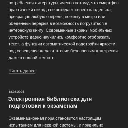
потребления литературы именно потому, что смартфон
практически никогда не покидает своего владельца,
превращая любую очередь, поездку в метро или
обеденный перерыв в возможность погрузиться в
интересную книгу. Современные экраны мобильных
устройств давно научились комфортно отображать
текст, а функции автоматической подстройки яркости
под освещение делают чтение безопасным для зрения
даже в полной темноте.
Читать далее
«Книги
в
кармане:
как
ОПУБЛИКОВАНО
18.03.2024
Электронная библиотека для
читать
подготовки к экзаменам
с
телефона,
Экзаменационная пора становится настоящим
планшета
испытанием для нервной системы, и правильно
или