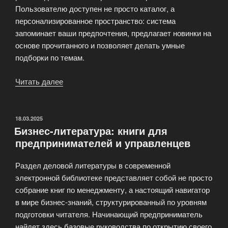
Пользователю доступен не просто каталог, а
персонализированное пространство: система
запоминает ваши предпочтения, предлагает новинки на
основе прочитанного и позволяет делать умные
подборки по темам.
Читать далее
«Современная
электронная
библиотека»
ОПУБЛИКОВАНО
18.03.2025
Бизнес-литература: книги для
предпринимателей и управленцев
Раздел деловой литературы в современной
электронной библиотеке представляет собой не просто
собрание книг по менеджменту, а настоящий навигатор
в мире бизнес-знаний, структурированный по уровням
подготовки читателя. Начинающий предприниматель
найдет здесь базовые руководства по открытию своего