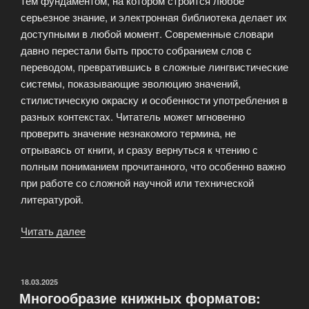
тем фундаментом, на котором строится любое
серьезное знание, и электронная библиотека делает их
доступными в любой момент. Современные словари
давно перестали быть просто собранием слов с
переводом, превратившись в сложные лингвистические
системы, показывающие эволюцию значений,
стилистическую окраску и особенности употребления в
разных контекстах. Читатель может мгновенно
проверить значение незнакомого термина, не
отрываясь от книги, и сразу вернуться к чтению с
полным пониманием прочитанного, что особенно важно
при работе со сложной научной или технической
литературой.
Читать далее
«Энциклопедические
издания
в
цифровом
ОПУБЛИКОВАНО
18.03.2025
Многообразие книжных форматов:
формате»