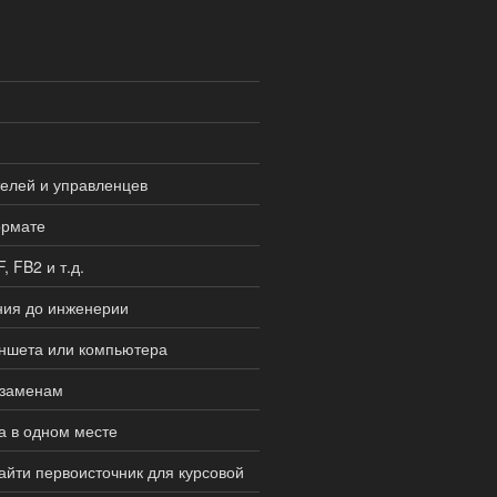
телей и управленцев
ормате
 FB2 и т.д.
ния до инженерии
ланшета или компьютера
кзаменам
а в одном месте
найти первоисточник для курсовой