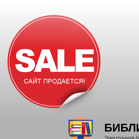
Перейти
к
содержимому
БИБЛ
Электронная б