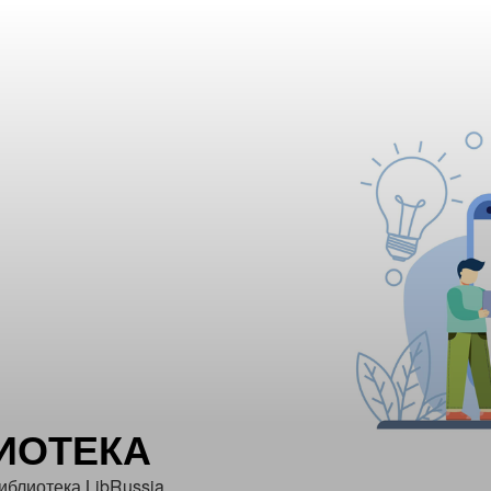
ИОТЕКА
иблиотека LibRussia