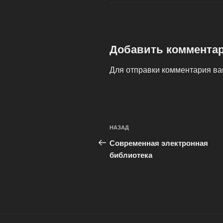
Добавить коммента
Для отправки комментария в
Навигация
Предыдущая
НАЗАД
по
запись:
Современная электронная
записям
библиотека