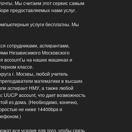
почты. Мы считаем этот сервис самым
оре предоставляемых нами услуг.
омпьютерные услуги бесплатны. Мы
ся сотрудниками, аспирантами,
ями Независимого Московского
я account’ы на наших машинах и
терном классе.
руга г. Москвы, любой учитель
 преподаватели математики в высших
или аспирант НМУ, а также любой
ас UUCP account, что дает возможность
той из дома. (Необходимо, конечно,
оростью не ниже 14400bps и
лефоном.)
жат все усилия для того, чтобы связь