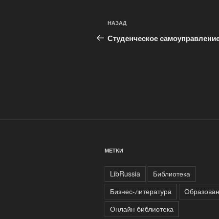
Навигация
Предыдущая
НАЗАД
по
запись:
Студенческое самоуправлени
записям
МЕТКИ
LibRussia
Библиотека
Бизнес-литература
Образова
Онлайн библиотека