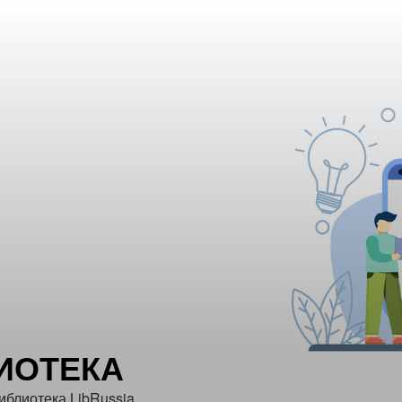
ИОТЕКА
иблиотека LibRussia