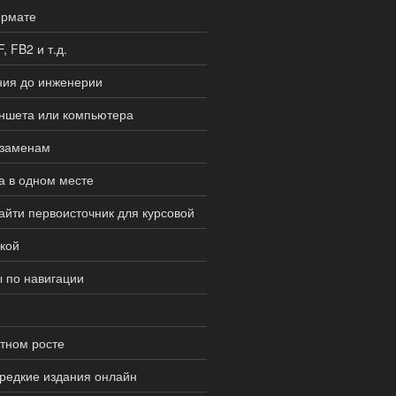
ормате
 FB2 и т.д.
ния до инженерии
ланшета или компьютера
кзаменам
а в одном месте
найти первоисточник для курсовой
кой
ы по навигации
стном росте
 редкие издания онлайн