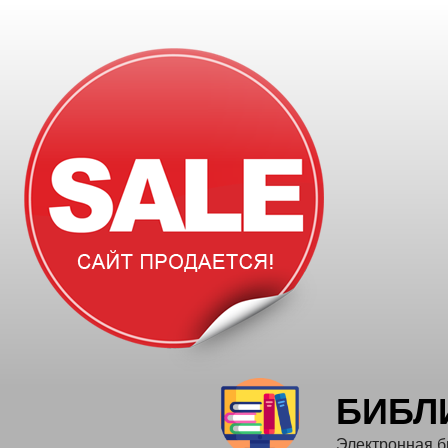
Перейти
к
содержимому
БИБЛ
Электронная б